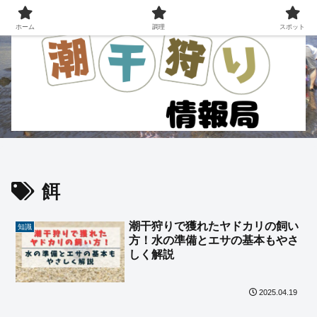
ホーム
調理
スポット
餌
潮干狩りで獲れたヤドカリの飼い
知識
方！水の準備とエサの基本もやさ
しく解説
2025.04.19