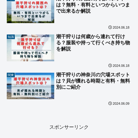
は？無料・有料といつからいつま
で出来るか解説
2024.06.18
潮干狩りは何歳から連れて行け
知識
る？服装や持って行くべき持ち物
を解説
2024.06.18
潮干狩りの神奈川の穴場スポット
関東
は？貝が獲れる時期と有料・無料
別にご紹介
2024.06.09
スポンサーリンク