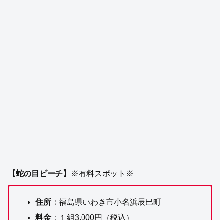
【蛇の目ビーチ】
※有料スポット※
住所：
福島県いわき市小名浜辰巳町
料金：
１組3,000円（税込）