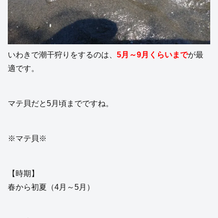
いわきで潮干狩りをするのは、
5月～9月くらいまで
が最
適です。
マテ貝だと5月頃までですね。
※マテ貝※
【時期】
春から初夏（4月～5月）